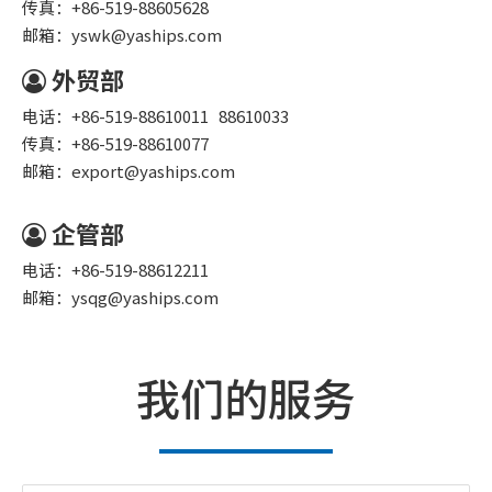
传真：+86-519-88605628
邮箱：
yswk@yaships.com
外贸部

电话：+86-519-88610011 88610033
传真：+86-519-88610077
邮箱：
export@yaships.com
企管部

电话：+86-519-88612211
邮箱：
ysqg@yaships.com
我们的服务