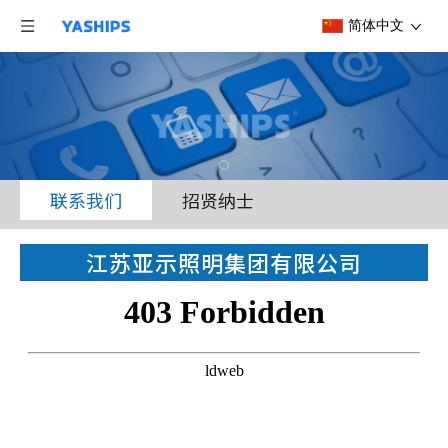
简体中文
联系我们
招贤纳士
江苏亚示照明集团有限公司