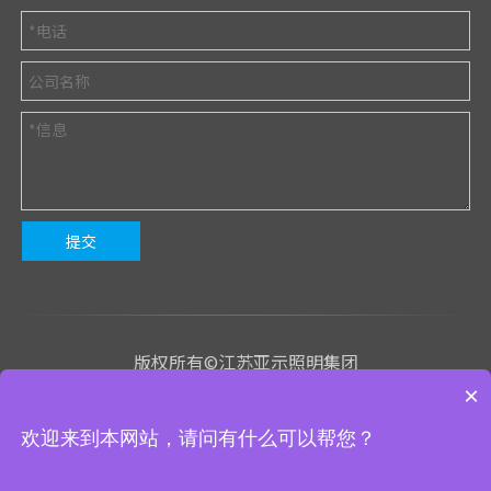
提交
版权所有©江苏亚示照明集团
×
苏ICP备2023020843号-1
欢迎来到本网站，请问有什么可以帮您？
We use cookies to enable all functionalities for best
技术支持
：有心网络
网站地图
管理入口
performance during your visit and to improve our services by
giving us some insight into how the website is being used.