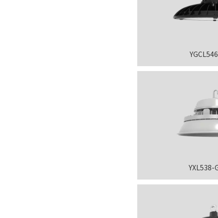
YGCL54
YXL538