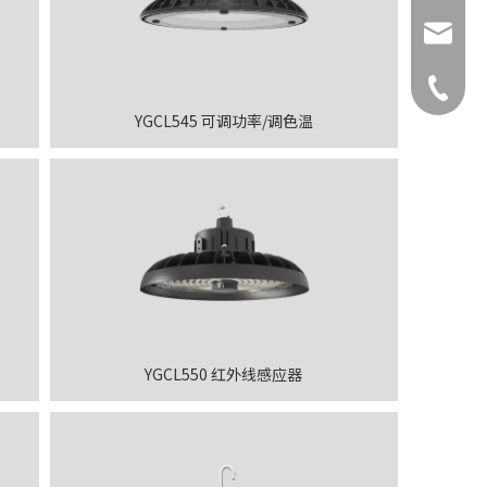
ysnx@y
+86-519
YGCL545 可调功率/调色温
YGCL550 红外线感应器