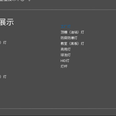
展示
工厂灯
顶棚（油站）灯
防腐防爆灯
）灯
教室（黑板）灯
商用灯
球泡灯
HID灯
灯杆
）灯