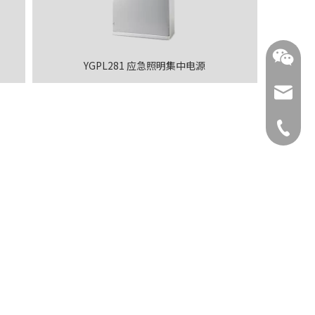
YGPL281 应急照明集中电源
ysnx@y
+86-519