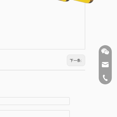
下一条:
ysnx@y
+86-519