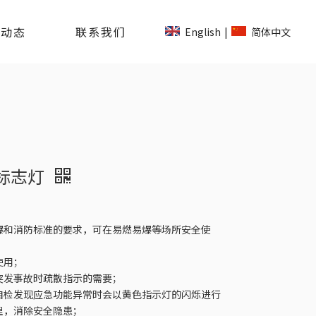
司动态
联系我们
English
简体中文
|
急标志灯
爆和消防标准的要求，可在易燃易爆等场所安全使
使用；
突发事故时疏散指示的需要；
自检发现应急功能异常时会以黄色指示灯的闪烁进行
理，消除安全隐患；