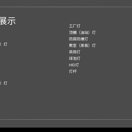
展示
工厂灯
顶棚（油站）灯
防腐防爆灯
）灯
教室（黑板）灯
商用灯
球泡灯
HID灯
灯杆
）灯