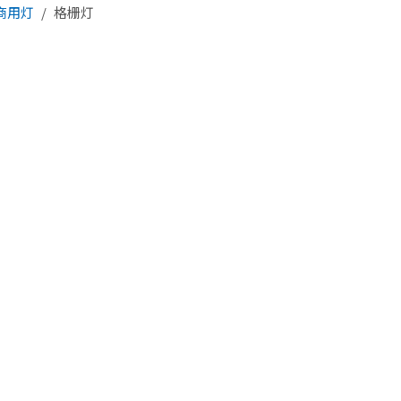
商用灯
/
格栅灯