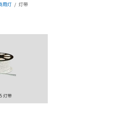
商用灯
/
灯带
85 灯带