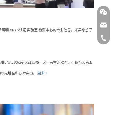
ysnx@y
示照明 CNAS认证 实验室 检测中心
的专业信息。如果您想了
+86-519
批CNAS实验室认证证书。这一荣誉的取得，不仅标志着亚
的领先地位和技术实力。
更多 »