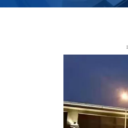
["wechat","weibo","qzone","douban","email"]