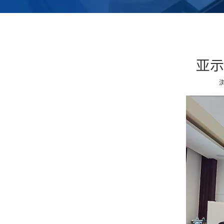
亚示
["wechat","weibo","qzone","douban","email"]