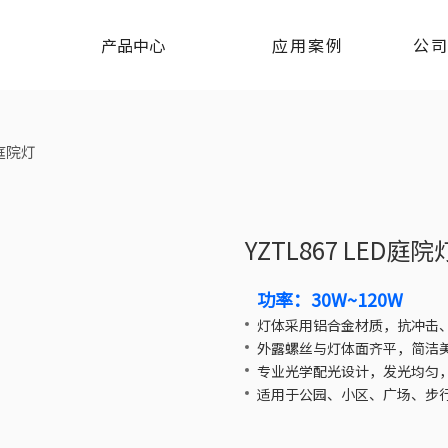
产品中心
应用案例
公
D庭院灯
YZTL867 LED庭院
功率：30W~120W
灯体采用铝合金材质，抗冲击
外露螺丝与灯体面齐平，简洁
专业光学配光设计，发光均匀
适用于公园、小区、广场、步