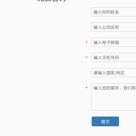
*
*
*
提交