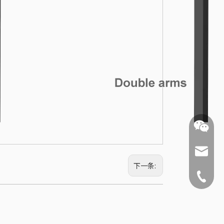
ysnx@y
下一条:
+86-519