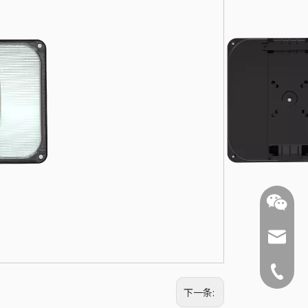
ysnx@y
+86-519
下一条: