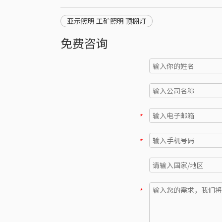
亚示照明 工矿照明 顶棚灯
免费咨询
*
*
*