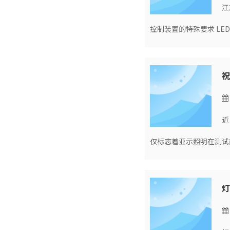
江
控制装置的特殊要求 L
祝
近
仅标志着亚示照明在测试
灯