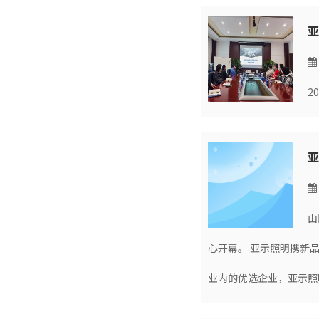
亚
2
由
心开幕。 亚示照明携新
业内的优选企业，亚示照