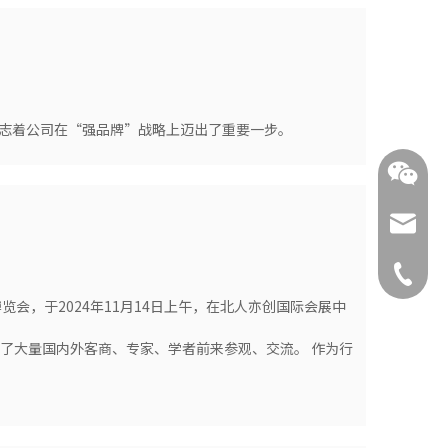
，标志着公司在“强品牌”战略上迈出了重要一步。
ysnx@y
+86-519
会，于2024年11月14日上午，在北人亦创国际会展中
引了大量国内外客商、专家、学者前来参观、交流。 作为行