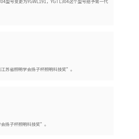
型号变更为YGWL191，YGTL304这个型号给予第一代
六届江苏省照明学会扬子杯照明科技奖”。
明学会扬子杯照明科技奖”。