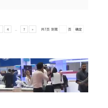
3
4
...
7
»
共7页 到第
页
确定