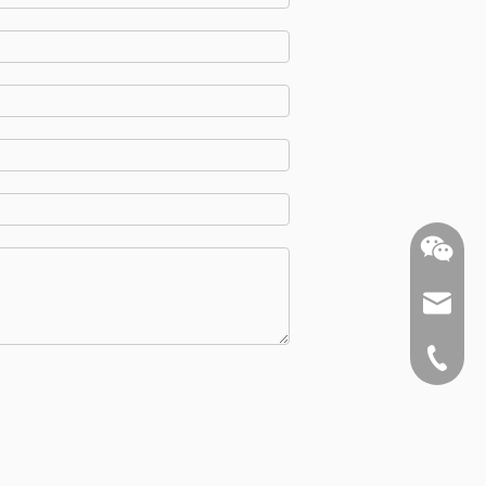
ysnx@y
+86-519