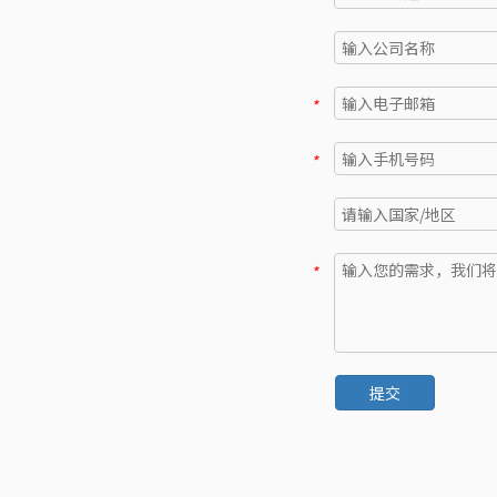
*
*
*
提交