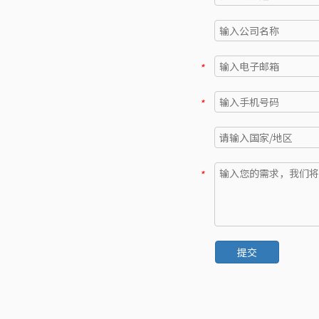
*
*
*
提交