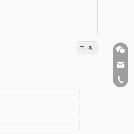
下一条:
ysnx@y
+86-519