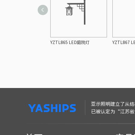
894 LED庭院灯
YZTL865 LED庭院灯
YZTL867 
亚示照明建立了从结
已被认定为“江苏省