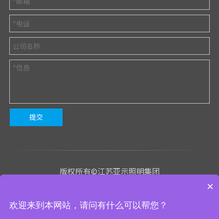
提交
版权所有©江苏亚示照明集团
×
苏ICP备2023020843号-1
欢迎来到本网站，请问有什么可以帮您？
We use cookies to enable all functionalities for best
技术支持
：有心网络
网站地图
管理入口