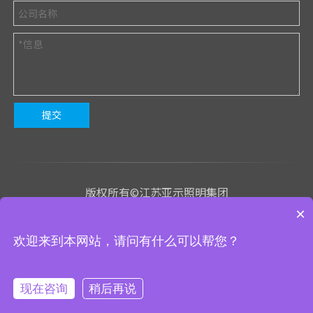
提交
版权所有©江苏亚示照明集团
×
苏ICP备2023020843号-1
欢迎来到本网站，请问有什么可以帮您？
We use cookies to enable all functionalities for best
技术支持
：有心网络
网站地图
管理入口
×
performance during your visit and to improve our services by
giving us some insight into how the website is being used.
Continued use of our website without having changed your
现在咨询
稍后再说
browser settings confirms your acceptance of these cookies.
ysnx@yaships.com
+86-519-88609911
For details please see our privacy policy.