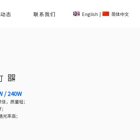
司动态
联系我们
English
简体中文
|
道灯
 / 240W
果佳，质量轻；
好；
透光率高；