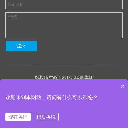
提交
版权所有©江苏亚示照明集团
×
苏ICP备2023020843号-1
欢迎来到本网站，请问有什么可以帮您？
We use cookies to enable all functionalities for best
技术支持
：有心网络
网站地图
管理入口
×
performance during your visit and to improve our services by
giving us some insight into how the website is being used.
Continued use of our website without having changed your
现在咨询
稍后再说
browser settings confirms your acceptance of these cookies.
ysnx@yaships.com
+86-519-88609911
For details please see our privacy policy.