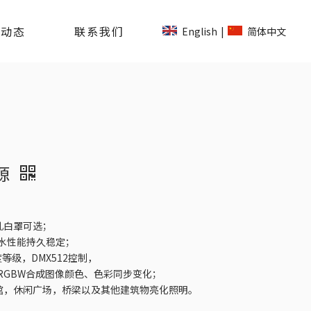
司动态
联系我们
English
简体中文
|
光源
乳白罩可选；
水性能持久稳定；
度等级，DMX512控制，
GB或RGBW合成图像颜色、色彩同步变化；
馆，休闲广场，桥梁以及其他建筑物亮化照明。