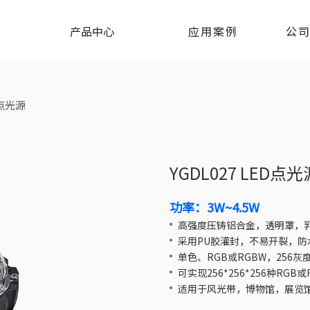
产品中心
应用案例
公
D点光源
YGDL027 LED点
功率：3W~4.5W
高强度压铸铝合金，透明罩，
采用PU胶灌封，不易开裂，防
单色、RGB或RGBW，256灰
可实现256*256*256种R
适用于风光带，博物馆，展览