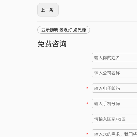
上一条:
亚示照明 景观灯 点光源
免费咨询
*
*
*