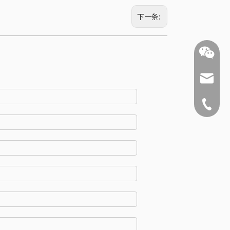
下一条:
ysnx@y
+86-519