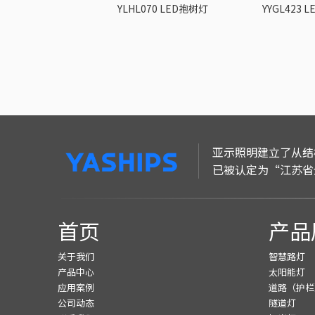
062 LED瓦楞灯
YLHL070 LED抱树灯
YYGL423 
亚示照明建立了从结
已被认定为“江苏省
首页
产品
关于我们
智慧路灯
产品中心
太阳能灯
应用案例
道路（护栏
公司动态
隧道灯