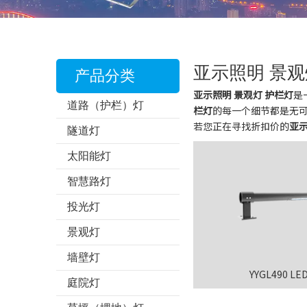
亚示照明 景观
产品分类
亚示照明 景观灯 护栏灯
是
道路（护栏）灯
栏灯
的每一个细节都是无
若您正在寻找折扣价的
亚示
隧道灯
太阳能灯
智慧路灯
投光灯
景观灯
墙壁灯
YYGL490 
庭院灯