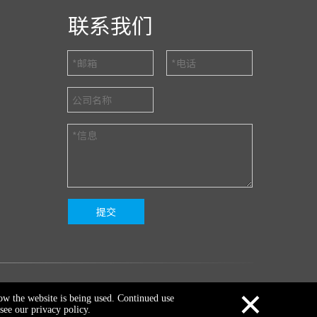
联系我们
提交
×
技术支持
：有心网络
网站地图
管理入口
how the website is being used. Continued use
see our privacy policy.