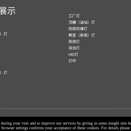
展示
工厂灯
顶棚（油站）灯
防腐防爆灯
）灯
教室（黑板）灯
商用灯
球泡灯
HID灯
灯杆
）灯
ICP备2023020843号-1
e during your visit and to improve our services by giving us some insight into 
browser settings confirms your acceptance of these cookies. For details please 