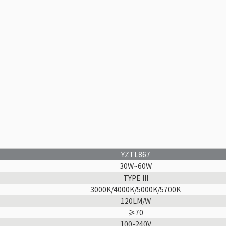
YZTL867
30W~60W
TYPE III
3000K/4000K/5000K/5700K
120LM/W
≥70
100-240V