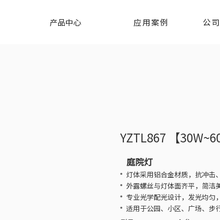
产品中心
应用案例
公
YZTL867 【30W~
庭院灯
灯体采用铝合金材质，抗冲击
外露螺丝与灯体面齐平，简洁
专业光学配光设计，发光均匀
适用于公园、小区、广场、步