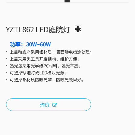
YZTL862 LED庭院灯
功率：30W~60W
上盖和底座采用铝材质，表面静电喷涂处理；
上盖采用免工具开启结构，维护方便；
透光罩采用光学级PC材料，透光率高；
可选择球泡灯或LED模块光源；
可选择铝材质防眩光罩，防眩光效果好。
询价