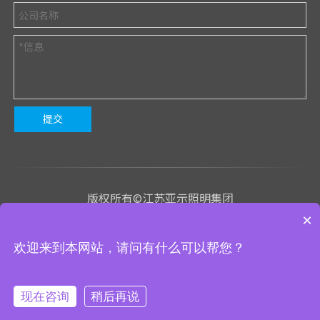
提交
版权所有©江苏亚示照明集团
×
苏ICP备2023020843号-1
欢迎来到本网站，请问有什么可以帮您？
We use cookies to enable all functionalities for best
技术支持
：有心网络
网站地图
管理入口
×
performance during your visit and to improve our services by
giving us some insight into how the website is being used.
Continued use of our website without having changed your
现在咨询
稍后再说
browser settings confirms your acceptance of these cookies.
ysnx@yaships.com
+86-519-88609911
For details please see our privacy policy.