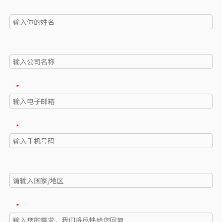
*
*
*