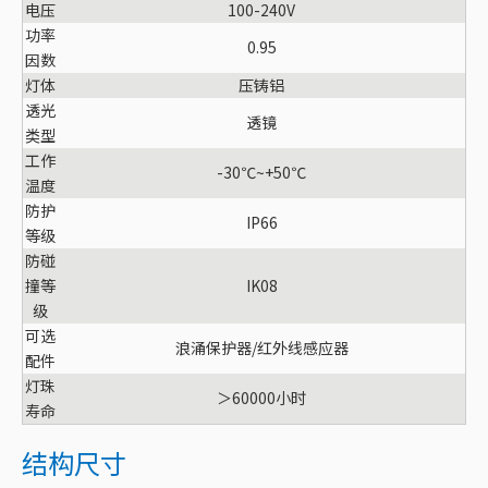
电压
100-240V
功率
0.95
因数
灯体
压铸铝
透光
透镜
类型
工作
-30℃~+50℃
温度
防护
IP66
等级
防碰
撞等
IK08
级
可选
浪涌保护器/红外线感应器
配件
灯珠
＞60000小时
寿命
结构尺寸